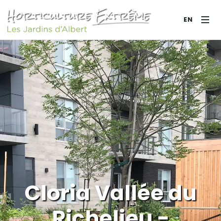
EN
Cloria Vallée du
Richelieu -