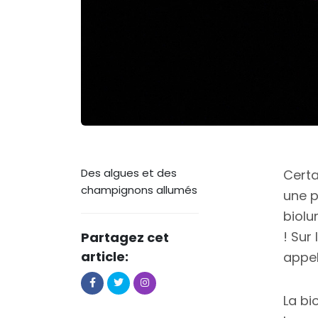
Des algues et des
Certa
champignons allumés
une p
biolu
! Sur
Partagez cet
article:
appe
La bi