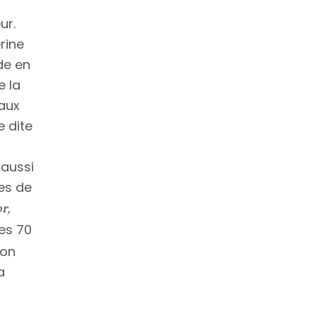
ur.
rine
de en
e la
 aux
e dite
 aussi
es de
r,
es 70
 on
a