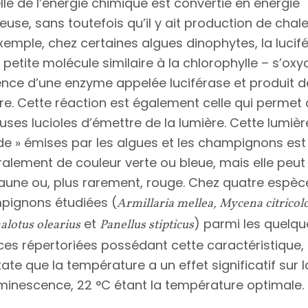
lle de l’énergie chimique est convertie en énergie
euse, sans toutefois qu’il y ait production de chale
xemple, chez certaines algues dinophytes, la lucifé
 petite molécule similaire à la chlorophylle – s’oxy
nce d’une enzyme appelée luciférase et produit d
re. Cette réaction est également celle qui permet
ses lucioles d’émettre de la lumière. Cette lumièr
ide » émises par les algues et les champignons est
alement de couleur verte ou bleue, mais elle peut
jaune ou, plus rarement, rouge. Chez quatre espèc
pignons étudiées (
Armillaria mellea, Mycena citricolo
et
) parmi les quelqu
lotus olearius
Panellus stipticus
es répertoriées possédant cette caractéristique,
ate que la température a un effet significatif sur l
minescence, 22 °C étant la température optimale.