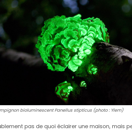
mpignon bioluminescent Panellus stipticus (photo : Ylem)
blement pas de quoi éclairer une maison, mais p