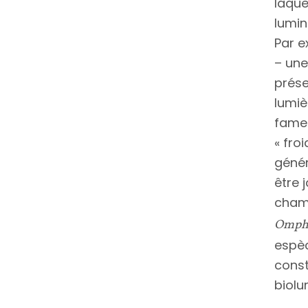
laque
lumin
Par e
– une
prése
lumiè
fameu
« fro
génér
être 
cham
Ompha
espèc
const
biolu